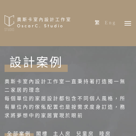
奧斯卡室內設計工作室
繁
Eng
OscarC. Studio
首頁
設計案例
關於我們
設計案例
奧斯卡室內設計工作室一直秉持著打造獨一無
專案分享
二家居的理念
預約報價
每個單位的家居設計都包含不同個人風格，所
有單位內的傢俬配置也是按需求度身訂造，務
報價流程
求將夢想中的家居實現於眼前
全部案例
閣樓
主人房
兒童房
睡房