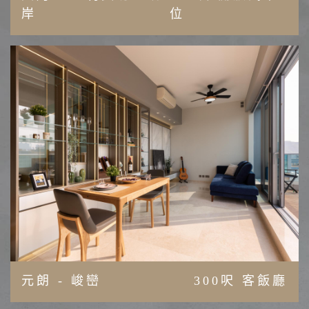
岸
位
元朗 - 峻巒
300呎 客飯廳