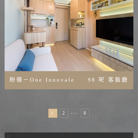
粉嶺－One Innovale
98 呎 客飯廳
...
1
2
8