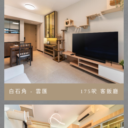
白石角 - 雲匯
175呎 客飯廳