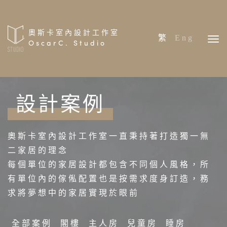
奧斯卡室內設計工作室
繁
Eng
OscarC. Studio
首頁
設計案例
關於我們
設計案例
奧斯卡室內設計工作室一直秉持著打造獨一無
專案分享
二家居的理念
預約報價
每個單位的家居設計都包含不同個人風格，所
有單位內的傢俬配置也是按需求度身訂造，務
報價流程
求將夢想中的家居實現於眼前
全部案例
閣樓
主人房
兒童房
睡房