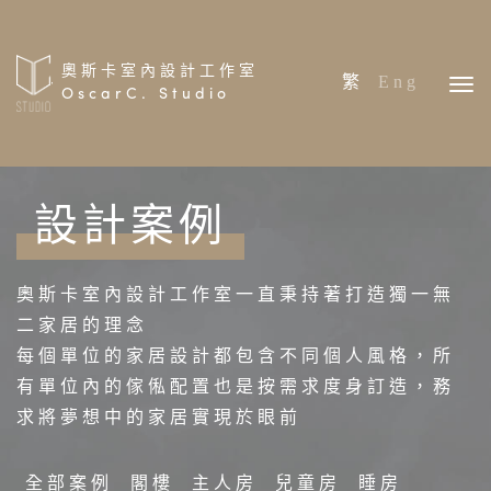
奧斯卡室內設計工作室
繁
Eng
OscarC. Studio
首頁
設計案例
關於我們
設計案例
奧斯卡室內設計工作室一直秉持著打造獨一無
專案分享
二家居的理念
預約報價
每個單位的家居設計都包含不同個人風格，所
有單位內的傢俬配置也是按需求度身訂造，務
報價流程
求將夢想中的家居實現於眼前
全部案例
閣樓
主人房
兒童房
睡房